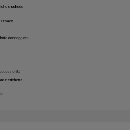
tiche e schede
 Privacy
o
dotto danneggiato
accessibilità
to e etichetta
ie