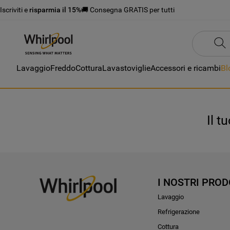
Iscriviti e
risparmia il 15%
🚚 Consegna GRATIS per tutti
Lavaggio
Freddo
Cottura
Lavastoviglie
Accessori e ricambi
Bl
Il t
I NOSTRI PROD
Lavaggio
Refrigerazione
Cottura