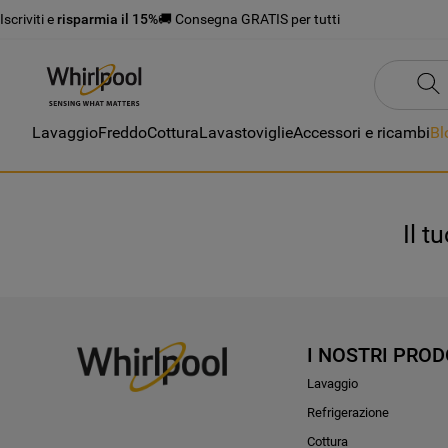
Iscriviti e
risparmia il 15%
🚚 Consegna GRATIS per tutti
Lavaggio
Freddo
Cottura
Lavastoviglie
Accessori e ricambi
Bl
Il t
I NOSTRI PROD
Lavaggio
Refrigerazione
Cottura