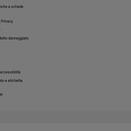
tiche e schede
 Privacy
o
dotto danneggiato
accessibilità
to e etichetta
ie