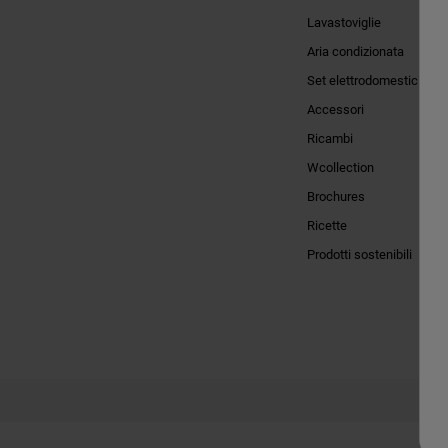
Lavastoviglie
Aria condizionata
Set elettrodomestici
Accessori
Ricambi
Wcollection
Brochures
Ricette
Prodotti sostenibili