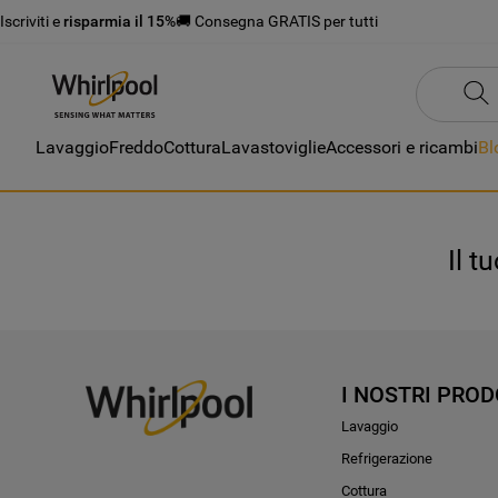
Iscriviti e
risparmia il 15%
🚚 Consegna GRATIS per tutti
Lavaggio
Freddo
Cottura
Lavastoviglie
Accessori e ricambi
Bl
Il t
I NOSTRI PROD
Lavaggio
Refrigerazione
Cottura