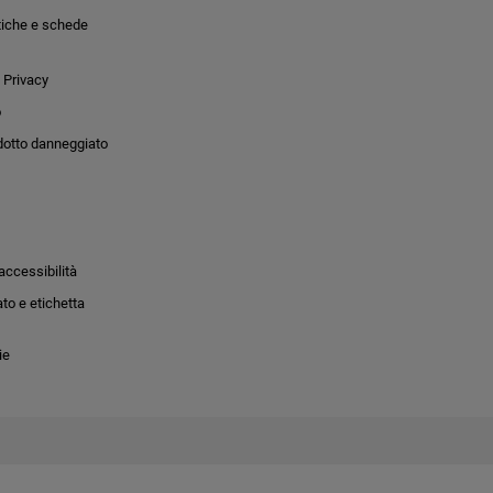
tiche e schede
 Privacy
o
dotto danneggiato
accessibilità
to e etichetta
ie