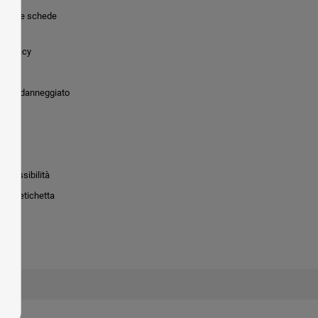
tiche e schede
 Privacy
o
dotto danneggiato
accessibilità
to e etichetta
ie