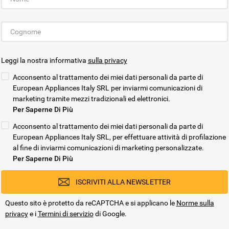
Contatti
Etichette energe
Piani di protezione
prodotto
Registra il tuo prodotto
Informativa sulla
Service locator
Diritto di recess
Leggi la nostra informativa
sulla privacy
Manuali d'uso
Sostituzione pro
Acconsento al trattamento dei miei dati personali da parte di
Problemi e soluzioni
Consegna
European Appliances Italy SRL per inviarmi comunicazioni di
Prenota un appuntamento
Codice etico
marketing tramite mezzi tradizionali ed elettronici.
Per Saperne Di Più
Domande frequenti
Installazione
Acconsento al trattamento dei miei dati personali da parte di
Sul sicuro
Dichiarazione di 
European Appliances Italy SRL, per effettuare attività di profilazione
Avviso armonizza
al fine di inviarmi comunicazioni di marketing personalizzate.
GARAN
Per Saperne Di Più
Preferenze Cook
ISCRIVITI ALLA NEWSLETTER
Questo sito è protetto da reCAPTCHA e si applicano le
Norme sulla
privacy
e i
Termini di servizio
di Google.