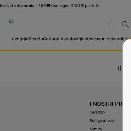
Iscriviti e
risparmia il 15%
🚚 Consegna GRATIS per tutti
Lavaggio
Freddo
Cottura
Lavastoviglie
Accessori e ricambi
Bl
Il t
I NOSTRI PROD
Lavaggio
Refrigerazione
Cottura