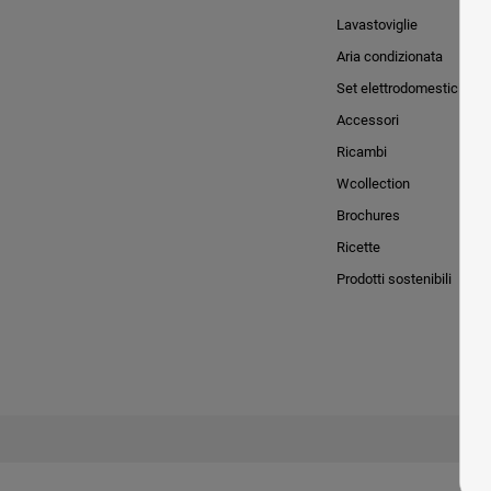
Lavastoviglie
Aria condizionata
Set elettrodomestici
Accessori
Ricambi
Wcollection
Brochures
Ricette
Prodotti sostenibili