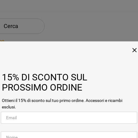
Cerca
og
uo ordine non è corretto?
Recedi Dal Contratto
15% DI SCONTO SUL
PROSSIMO ORDINE
Ottieni il 15% di sconto sul tuo primo ordine. Accessori e ricambi
esclusi.
OTTI
SERVIZIO CLIENTI
LE NOSTR
Acquista direttamente da
Termini e Condiz
Whirlpool
Cookie Policy
Supporto
Garanzia