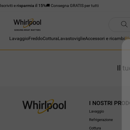
Iscriviti e
risparmia il 15%
🚚 Consegna GRATIS per tutti
Lavaggio
Freddo
Cottura
Lavastoviglie
Accessori e ricambi
Bl
Il t
I NOSTRI PROD
Lavaggio
Refrigerazione
Cottura