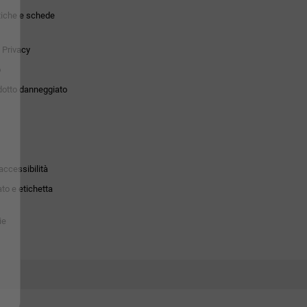
tiche e schede
 Privacy
o
dotto danneggiato
accessibilità
to e etichetta
ie