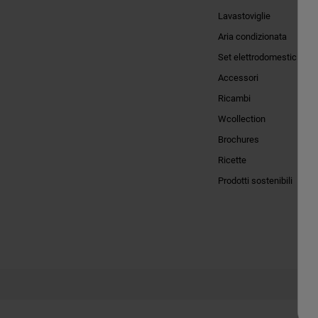
Lavastoviglie
Aria condizionata
Set elettrodomestici
Accessori
Ricambi
Wcollection
Brochures
Ricette
Prodotti sostenibili