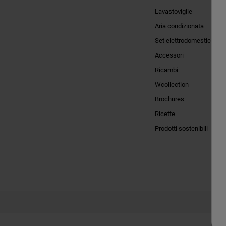
Lavastoviglie
Aria condizionata
Set elettrodomestici
Accessori
Ricambi
Wcollection
Brochures
Ricette
Prodotti sostenibili