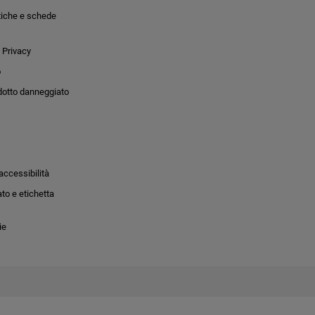
tiche e schede
 Privacy
o
dotto danneggiato
accessibilità
to e etichetta
ie