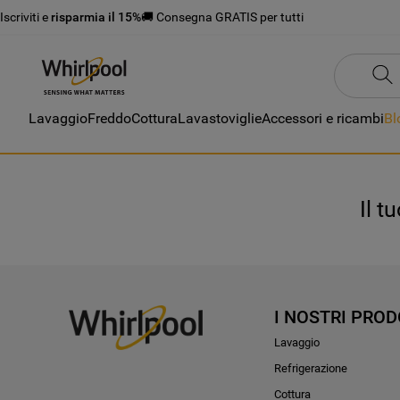
Iscriviti e
risparmia il 15%
🚚 Consegna GRATIS per tutti
Lavaggio
Freddo
Cottura
Lavastoviglie
Accessori e ricambi
Bl
Il t
I NOSTRI PROD
Lavaggio
Refrigerazione
Cottura