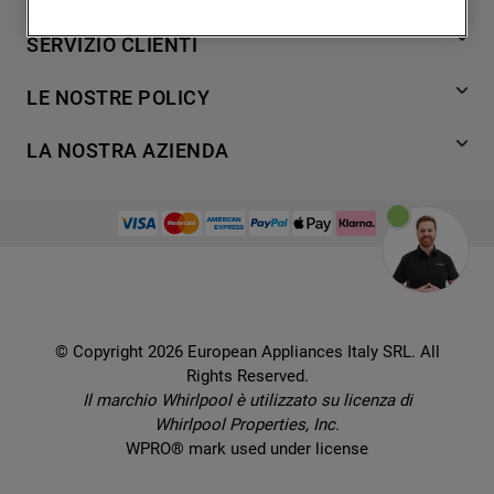
degli utenti, interazioni con il sito e
Lavaggio
SERVIZIO CLIENTI
interessi (anche per il tramite di terze parti
Refrigerazione
e su altri siti web o piattaforme social,
Acquista direttamente da Whirlpool
Cottura
LE NOSTRE POLICY
come ad esempio Google LLC - scopri
Supporto
Lavastoviglie
maggiori informazioni sulla Privacy Policy
Termini e Condizioni
Contatti
LA NOSTRA AZIENDA
Aria condizionata
di Google qui:
Cookie Policy
Piani di protezione
https://business.safety.google/privacy/
) e
Set elettrodomestici
Promemoria sulla garanzia legale
European Appliances Italy SRL
Registra il tuo prodotto
migliorare l'efficacia della nostra strategia
Accessori
Etichette energetiche e schede prodotto
Lavora con noi
di marketing (cookie di profilazione e
Service locator
Ricambi
Informativa sulla Privacy
marketing) e (iv) per personalizzare il
Manuali d'uso
Wcollection
contenuto editoriale del sito basato
Sostituzione prodotto danneggiato
Problemi e soluzioni
Brochures
sull'utilizzo del sito stesso da parte
Consegna
Prenota un appuntamento
dell'utente, migliorare le funzionalità del
Ricette
© Copyright 2026 European Appliances Italy SRL. All
Codice etico
Domande frequenti
sito e offrire funzionalità specifiche (cookie
Rights Reserved.
Installazione
funzionali). Per maggiori informazioni su
Sul sicuro
Il marchio Whirlpool è utilizzato su licenza di
Dichiarazione di accessibilità
come la Società utilizza i cookie o per
Whirlpool Properties, Inc.
modificare le tue preferenze, consulta
Preferenze Cookie
WPRO® mark used under license
l’informativa cookie
.