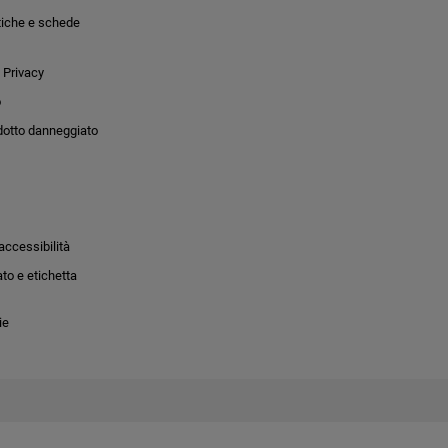
tiche e schede
 Privacy
o
dotto danneggiato
accessibilità
to e etichetta
ie