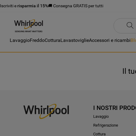
Iscriviti e
risparmia il 15%
🚚 Consegna GRATIS per tutti
Lavaggio
Freddo
Cottura
Lavastoviglie
Accessori e ricambi
Bl
Il t
I NOSTRI PROD
Lavaggio
Refrigerazione
Cottura