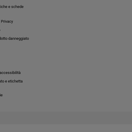
tiche e schede
 Privacy
o
dotto danneggiato
accessibilità
to e etichetta
ie