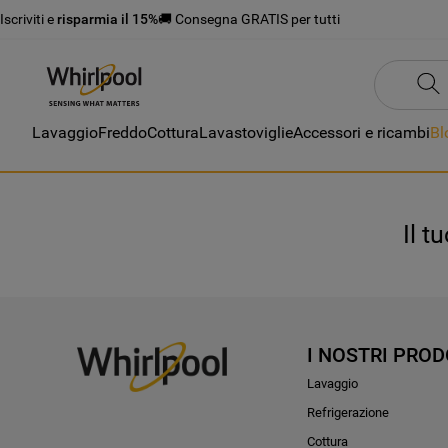
Iscriviti e
risparmia il 15%
🚚 Consegna GRATIS per tutti
Lavaggio
Freddo
Cottura
Lavastoviglie
Accessori e ricambi
Bl
Il t
I NOSTRI PROD
Lavaggio
Refrigerazione
Cottura