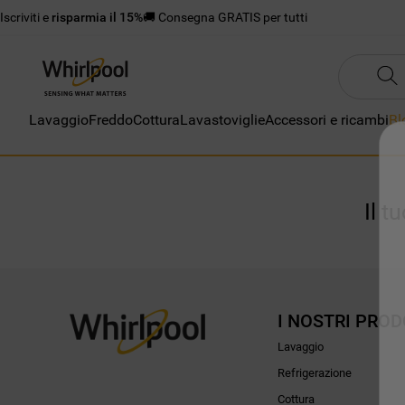
Iscriviti e
risparmia il 15%
🚚 Consegna GRATIS per tutti
Lavaggio
Freddo
Cottura
Lavastoviglie
Accessori e ricambi
Bl
Il t
I NOSTRI PROD
Lavaggio
Refrigerazione
Cottura