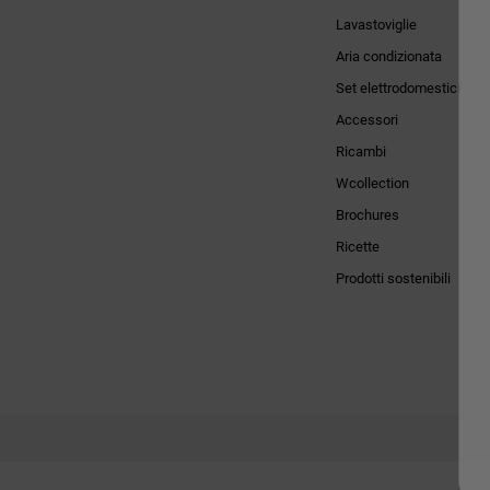
Lavastoviglie
Aria condizionata
Set elettrodomestici
Accessori
Ricambi
Wcollection
Brochures
Ricette
Prodotti sostenibili