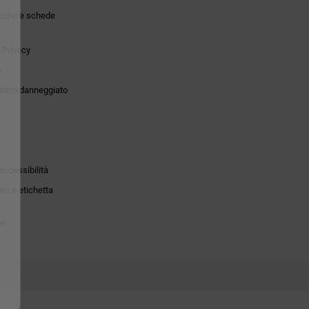
tiche e schede
 Privacy
o
dotto danneggiato
accessibilità
to e etichetta
ie