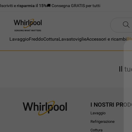
Iscriviti e
risparmia il 15%
🚚 Consegna GRATIS per tutti
Lavaggio
Freddo
Cottura
Lavastoviglie
Accessori e ricambi
Bl
Il t
I NOSTRI PROD
Lavaggio
Refrigerazione
Cottura