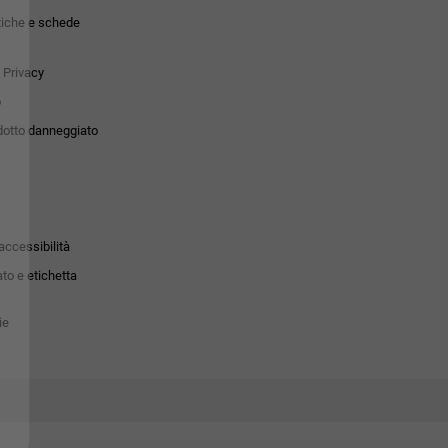
tiche e schede
 Privacy
o
dotto danneggiato
accessibilità
to e etichetta
ie