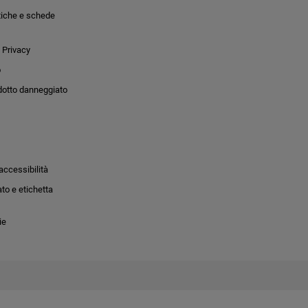
tiche e schede
 Privacy
o
dotto danneggiato
accessibilità
to e etichetta
ie