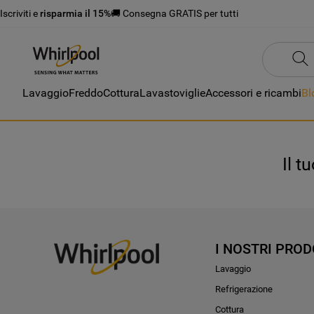
Iscriviti e
risparmia il 15%
🚚 Consegna GRATIS per tutti
Lavaggio
Freddo
Cottura
Lavastoviglie
Accessori e ricambi
Bl
Il t
I NOSTRI PROD
Lavaggio
Refrigerazione
Cottura