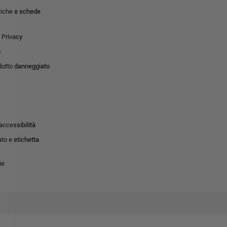
tiche e schede
 Privacy
o
dotto danneggiato
accessibilità
to e etichetta
ie