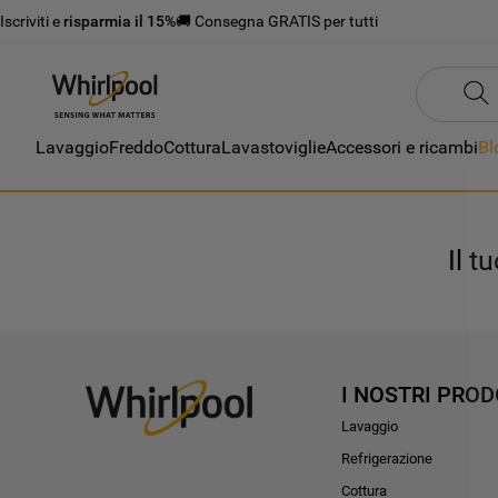
Iscriviti e
risparmia il 15%
🚚 Consegna GRATIS per tutti
Lavaggio
Freddo
Cottura
Lavastoviglie
Accessori e ricambi
Bl
Il t
I NOSTRI PROD
Lavaggio
Refrigerazione
Cottura