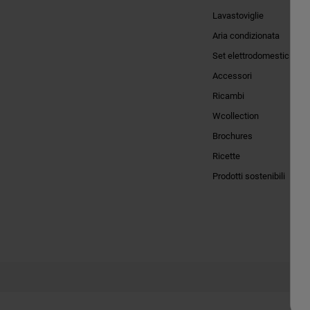
Lavastoviglie
Aria condizionata
Set elettrodomestici
Accessori
Ricambi
Wcollection
Brochures
Ricette
Prodotti sostenibili