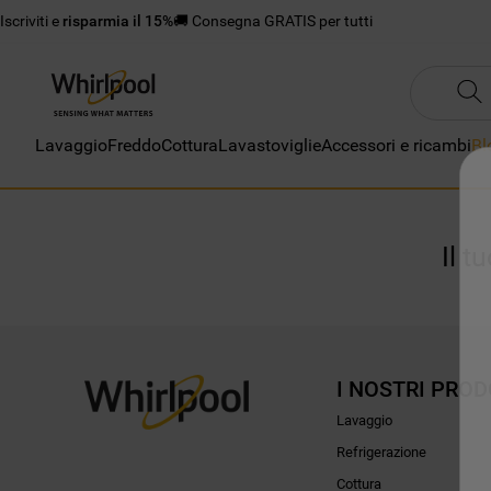
Iscriviti e
risparmia il 15%
🚚 Consegna GRATIS per tutti
Lavaggio
Freddo
Cottura
Lavastoviglie
Accessori e ricambi
Bl
Il t
I NOSTRI PROD
Lavaggio
Refrigerazione
Cottura