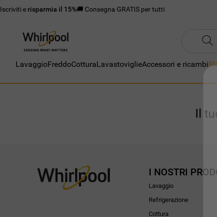
Iscriviti e
risparmia il 15%
🚚 Consegna GRATIS per tutti
Lavaggio
Freddo
Cottura
Lavastoviglie
Accessori e ricambi
Bl
Il t
I NOSTRI PROD
Lavaggio
Refrigerazione
Cottura