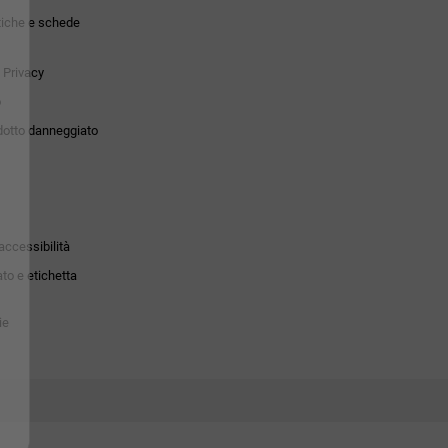
tiche e schede
 Privacy
o
dotto danneggiato
accessibilità
to e etichetta
ie