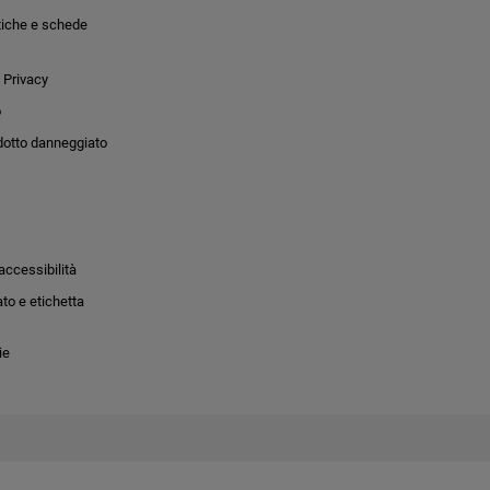
tiche e schede
 Privacy
o
dotto danneggiato
accessibilità
to e etichetta
ie