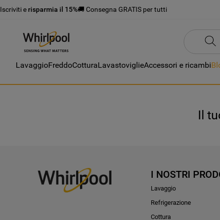
Iscriviti e
risparmia il 15%
🚚 Consegna GRATIS per tutti
Lavaggio
Freddo
Cottura
Lavastoviglie
Accessori e ricambi
Bl
Il t
I NOSTRI PROD
Lavaggio
Refrigerazione
Cottura