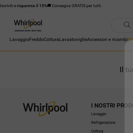
Iscriviti e
risparmia il 15%
🚚 Consegna GRATIS per tutti
Lavaggio
Freddo
Cottura
Lavastoviglie
Accessori e ricambi
Bl
Il t
I NOSTRI PROD
Lavaggio
Refrigerazione
Cottura