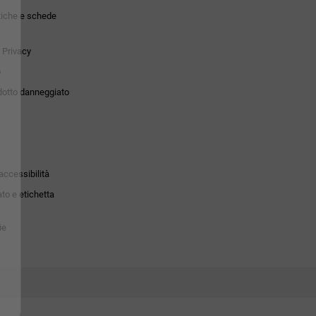
tiche e schede
 Privacy
o
dotto danneggiato
accessibilità
to e etichetta
ie