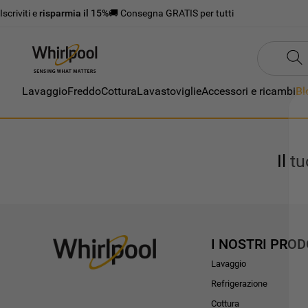
Iscriviti e
risparmia il 15%
🚚 Consegna GRATIS per tutti
Lavaggio
Freddo
Cottura
Lavastoviglie
Accessori e ricambi
Bl
Il t
I NOSTRI PROD
Lavaggio
Refrigerazione
Cottura