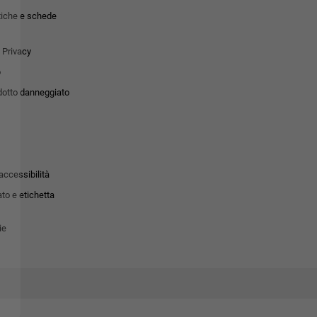
tiche e schede
 Privacy
o
dotto danneggiato
accessibilità
to e etichetta
ie