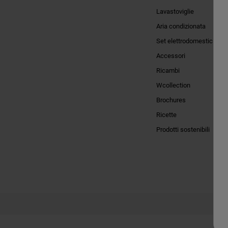
Lavastoviglie
Aria condizionata
Set elettrodomestici
Accessori
Ricambi
Wcollection
Brochures
Ricette
Prodotti sostenibili