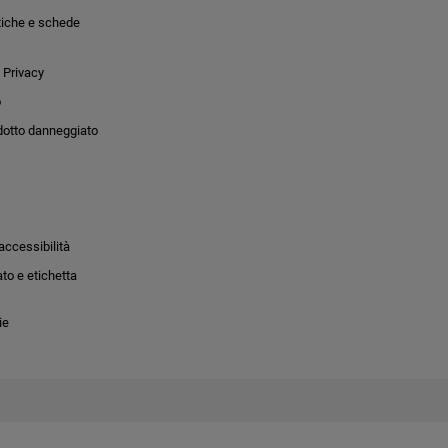
tiche e schede
 Privacy
o
dotto danneggiato
accessibilità
to e etichetta
ie