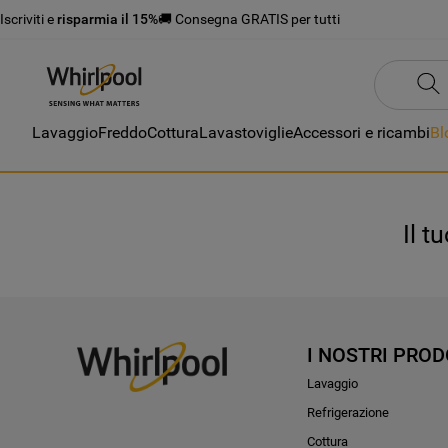
Iscriviti e
risparmia il 15%
🚚 Consegna GRATIS per tutti
Lavaggio
Freddo
Cottura
Lavastoviglie
Accessori e ricambi
Bl
Il t
I NOSTRI PROD
Lavaggio
Refrigerazione
Cottura