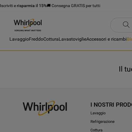
Iscriviti e
risparmia il 15%
🚚 Consegna GRATIS per tutti
Lavaggio
Freddo
Cottura
Lavastoviglie
Accessori e ricambi
Bl
Il t
I NOSTRI PROD
Lavaggio
Refrigerazione
Cottura