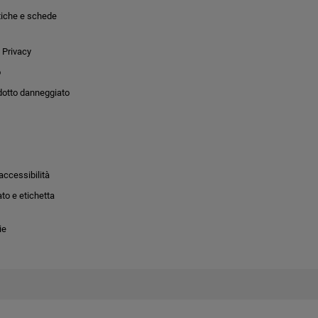
tiche e schede
 Privacy
o
dotto danneggiato
accessibilità
to e etichetta
ie