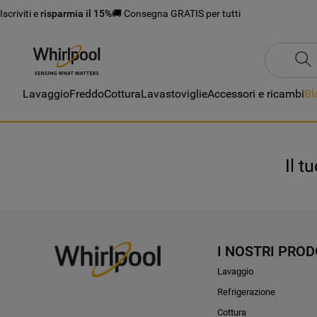
Iscriviti e
risparmia il 15%
🚚 Consegna GRATIS per tutti
Lavaggio
Freddo
Cottura
Lavastoviglie
Accessori e ricambi
Bl
Il t
I NOSTRI PROD
Lavaggio
Refrigerazione
Cottura