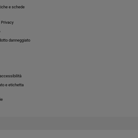
tiche e schede
 Privacy
o
dotto danneggiato
accessibilità
to e etichetta
ie