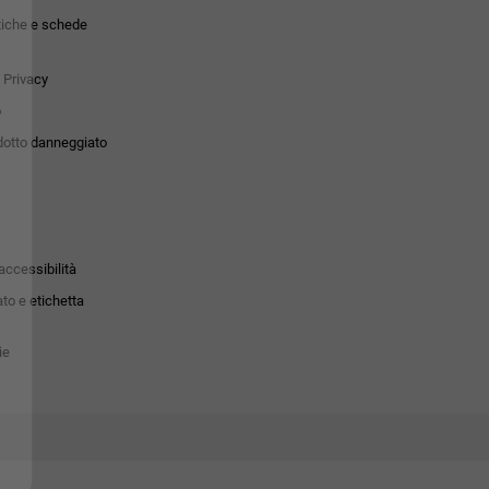
tiche e schede
 Privacy
o
dotto danneggiato
accessibilità
to e etichetta
ie