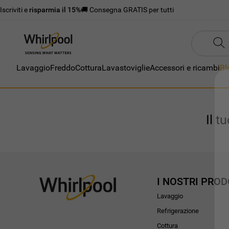
Iscriviti e
risparmia il 15%
🚚 Consegna GRATIS per tutti
Lavaggio
Freddo
Cottura
Lavastoviglie
Accessori e ricambi
Bl
Il t
I NOSTRI PROD
Lavaggio
Refrigerazione
Cottura