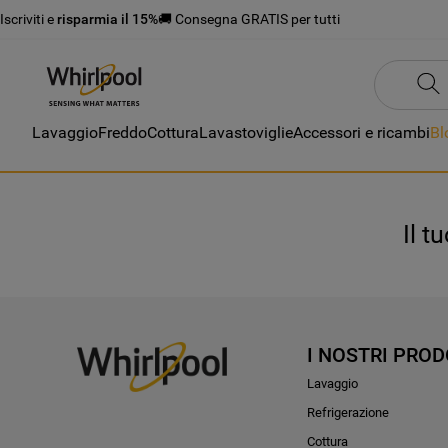
Iscriviti e
risparmia il 15%
🚚 Consegna GRATIS per tutti
Lavaggio
Freddo
Cottura
Lavastoviglie
Accessori e ricambi
Bl
Il t
I NOSTRI PROD
Lavaggio
Refrigerazione
Cottura