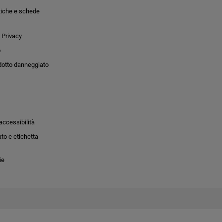
tiche e schede
 Privacy
o
dotto danneggiato
accessibilità
to e etichetta
ie