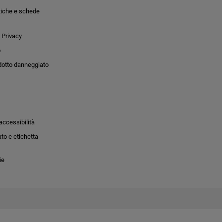
tiche e schede
 Privacy
o
dotto danneggiato
accessibilità
to e etichetta
ie