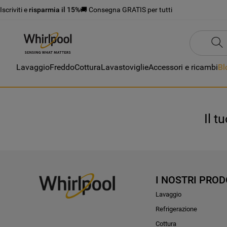
Iscriviti e
risparmia il 15%
🚚 Consegna GRATIS per tutti
Lavaggio
Freddo
Cottura
Lavastoviglie
Accessori e ricambi
Bl
Il t
I NOSTRI PROD
Lavaggio
Refrigerazione
Cottura