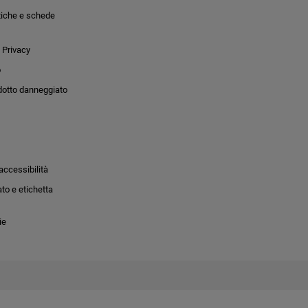
tiche e schede
 Privacy
o
dotto danneggiato
accessibilità
to e etichetta
ie