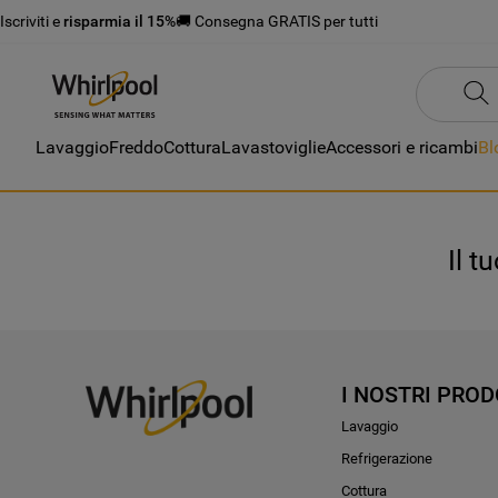
Iscriviti e
risparmia il 15%
🚚 Consegna GRATIS per tutti
Lavaggio
Freddo
Cottura
Lavastoviglie
Accessori e ricambi
Bl
Il t
I NOSTRI PROD
Lavaggio
Refrigerazione
Cottura