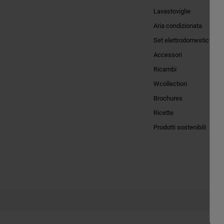
Lavastoviglie
Aria condizionata
Set elettrodomestici
Accessori
Ricambi
Wcollection
Brochures
Ricette
Prodotti sostenibili