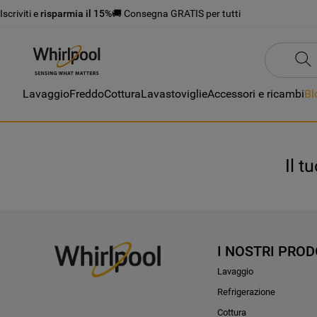
Iscriviti e
risparmia il 15%
🚚 Consegna GRATIS per tutti
Lavaggio
Freddo
Cottura
Lavastoviglie
Accessori e ricambi
Bl
Il t
I NOSTRI PROD
Lavaggio
Refrigerazione
Cottura