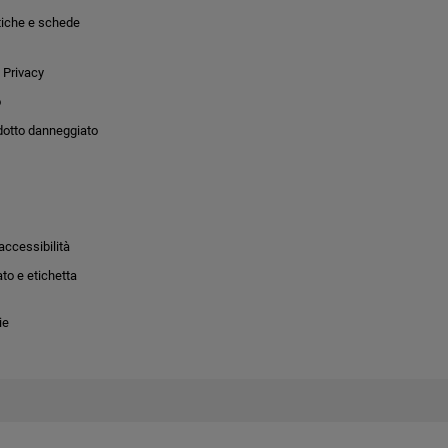
tiche e schede
 Privacy
o
dotto danneggiato
accessibilità
to e etichetta
ie