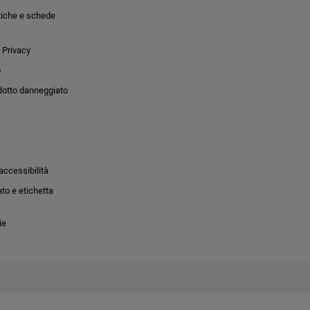
tiche e schede
 Privacy
o
dotto danneggiato
accessibilità
to e etichetta
ie