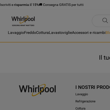
Iscriviti e
risparmia il 15%
🚚 Consegna GRATIS per tutti
Lavaggio
Freddo
Cottura
Lavastoviglie
Accessori e ricambi
Bl
Il t
I NOSTRI PROD
Lavaggio
Refrigerazione
Cottura