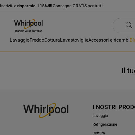
Iscriviti e
risparmia il 15%
🚚 Consegna GRATIS per tutti
Lavaggio
Freddo
Cottura
Lavastoviglie
Accessori e ricambi
Bl
Il t
I NOSTRI PROD
Lavaggio
Refrigerazione
Cottura