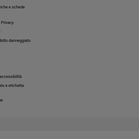
tiche e schede
 Privacy
o
dotto danneggiato
accessibilità
to e etichetta
ie