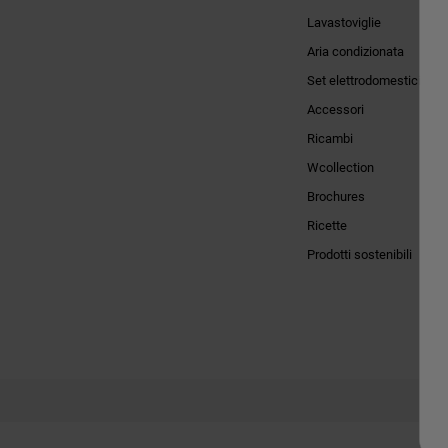
Lavastoviglie
Aria condizionata
Set elettrodomestici
Accessori
Ricambi
Wcollection
Brochures
Ricette
Prodotti sostenibili