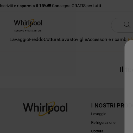
Iscriviti e
risparmia il 15%
🚚 Consegna GRATIS per tutti
Lavaggio
Freddo
Cottura
Lavastoviglie
Accessori e ricambi
Bl
Il t
I NOSTRI PROD
Lavaggio
Refrigerazione
Cottura