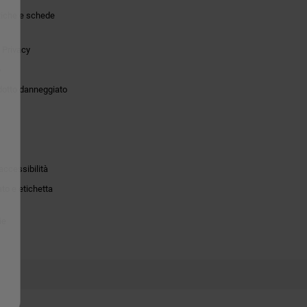
tiche e schede
 Privacy
o
dotto danneggiato
accessibilità
to e etichetta
ie