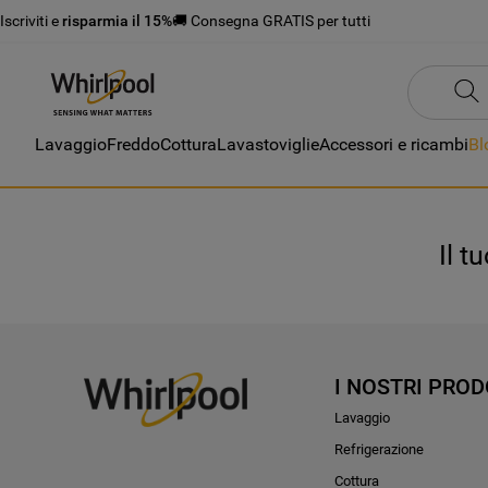
Iscriviti e
risparmia il 15%
🚚 Consegna GRATIS per tutti
Lavaggio
Freddo
Cottura
Lavastoviglie
Accessori e ricambi
Bl
Il t
I NOSTRI PROD
Lavaggio
Refrigerazione
Cottura