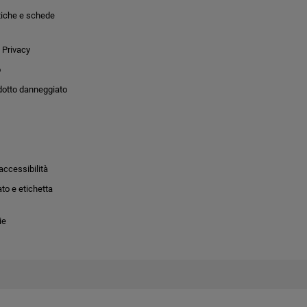
tiche e schede
 Privacy
o
dotto danneggiato
accessibilità
to e etichetta
ie