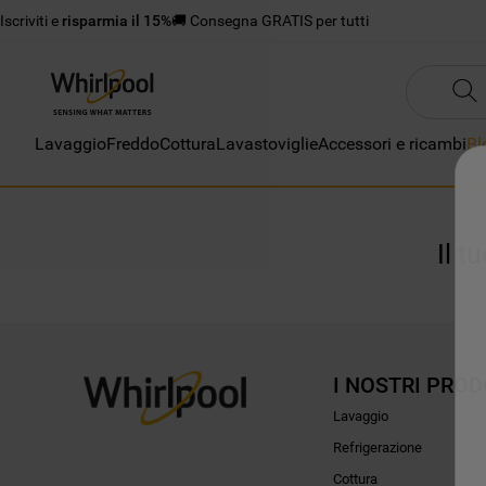
Iscriviti e
risparmia il 15%
🚚 Consegna GRATIS per tutti
Lavaggio
Freddo
Cottura
Lavastoviglie
Accessori e ricambi
Bl
Il t
I NOSTRI PROD
Lavaggio
Refrigerazione
Cottura