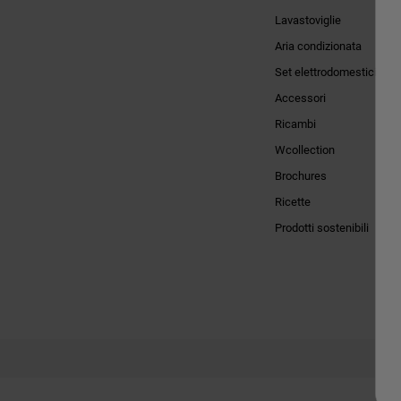
Lavastoviglie
Aria condizionata
Set elettrodomestici
Accessori
Ricambi
Wcollection
Brochures
Ricette
Prodotti sostenibili