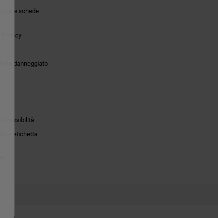
tiche e schede
 Privacy
o
dotto danneggiato
accessibilità
to e etichetta
ie