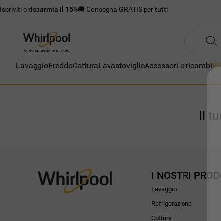
Iscriviti e
risparmia il 15%
🚚 Consegna GRATIS per tutti
Lavaggio
Freddo
Cottura
Lavastoviglie
Accessori e ricambi
Bl
Il t
I NOSTRI PROD
Lavaggio
Refrigerazione
Cottura