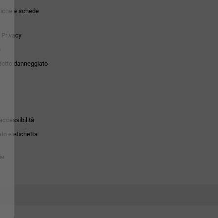
tiche e schede
 Privacy
o
dotto danneggiato
accessibilità
to e etichetta
ie