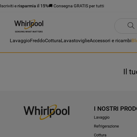
Iscriviti e
risparmia il 15%
🚚 Consegna GRATIS per tutti
Lavaggio
Freddo
Cottura
Lavastoviglie
Accessori e ricambi
Bl
Il t
I NOSTRI PROD
Lavaggio
Refrigerazione
Cottura