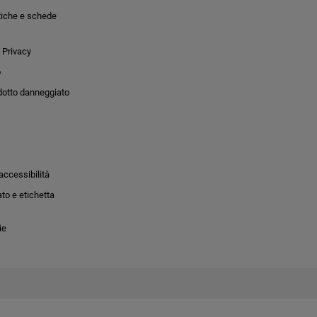
tiche e schede
 Privacy
o
dotto danneggiato
accessibilità
to e etichetta
ie