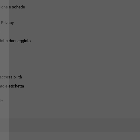
tiche e schede
 Privacy
o
dotto danneggiato
accessibilità
to e etichetta
ie