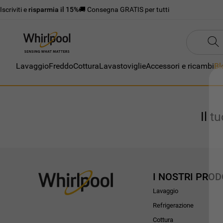
Iscriviti e
risparmia il 15%
🚚 Consegna GRATIS per tutti
Lavaggio
Freddo
Cottura
Lavastoviglie
Accessori e ricambi
Bl
Il t
I NOSTRI PROD
Lavaggio
Refrigerazione
Cottura