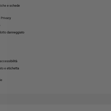
tiche e schede
 Privacy
o
dotto danneggiato
accessibilità
to e etichetta
ie