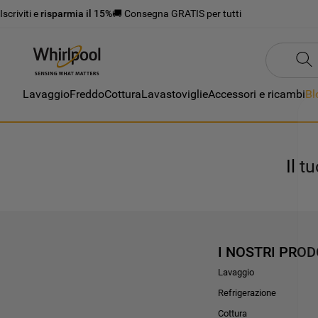
Iscriviti e
risparmia il 15%
🚚 Consegna GRATIS per tutti
Lavaggio
Freddo
Cottura
Lavastoviglie
Accessori e ricambi
Bl
Il t
I NOSTRI PROD
Lavaggio
Refrigerazione
Cottura