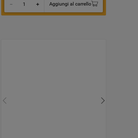
Aggiungi al carrello
－
＋