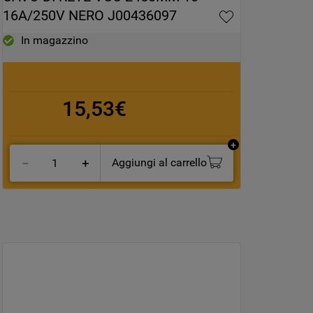
16A/250V NERO J00436097
In magazzino
15,53€
Aggiungi al carrello
－
＋