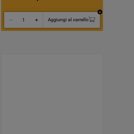
Aggiungi al carrello
－
＋