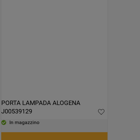
sull'utilizzo del sito stesso da parte
dell'utente, migliorare le funzionalità del
sito e offrire funzionalità specifiche (cookie
funzionali). Per maggiori informazioni su
come la Società utilizza i cookie o per
modificare le tue preferenze, consulta
l’informativa cookie
.
Per maggiori informazioni su come la
Società tratta i dati personali anche
raccolti tramite i cookie consulta
l’Informativa Privacy
. Se scegli di chiudere
il banner utilizzando il pulsante “X” in alto
PORTA LAMPADA ALOGENA 
a destra, saranno mantenute le
J00539129
impostazioni predefinite che non
consentono l’utilizzo di cookie diversi dai
In magazzino
cookie tecnici. Cliccando sul pulsante
"ACCETTO TUTTI I COOKIES", acconsenti