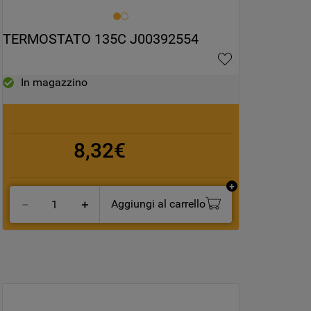
TERMOSTATO 135C J00392554
In magazzino
8,32€
Aggiungi al carrello
－
＋