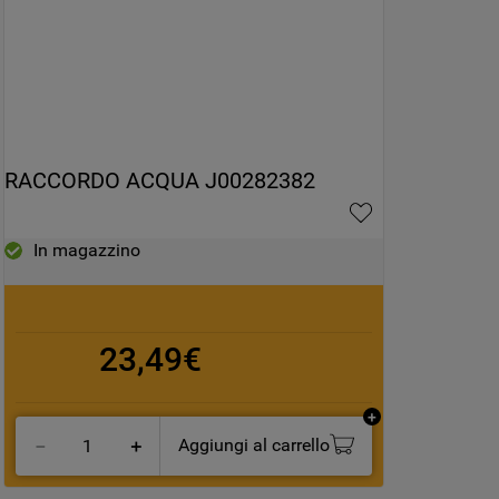
RACCORDO ACQUA J00282382
In magazzino
23,49€
Aggiungi al carrello
－
＋