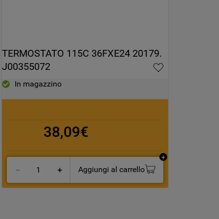
TERMOSTATO 115C 36FXE24 20179. 
J00355072
In magazzino
38,09€
Aggiungi al carrello
－
＋