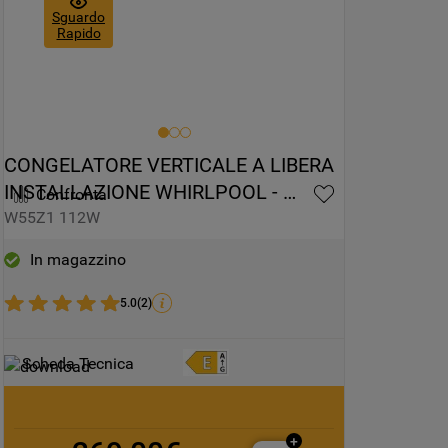
Sguardo
Rapido
CONGELATORE VERTICALE A LIBERA 
INSTALLAZIONE WHIRLPOOL - 
Confronta
W55Z1 112W
W55Z1 112W
In magazzino
5.0
(
2
)
Scheda Tecnica