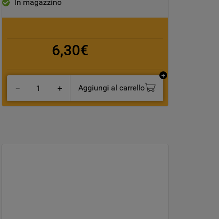
In magazzino
6,30€
Aggiungi al carrello
－
＋