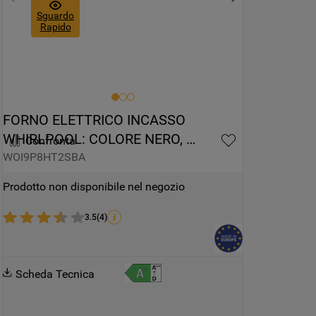
Sguardo
Rapido
FORNO ELETTRICO INCASSO 
WHIRLPOOL: COLORE NERO, 
Confronta
AUTOPULENTE - WOI9P8HT2SBA
WOI9P8HT2SBA
Prodotto non disponibile nel negozio
3.5
(
4
)
Scheda Tecnica