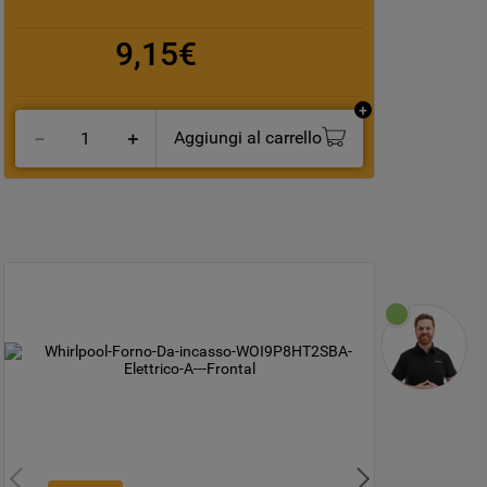
9,15€
Aggiungi al carrello
－
＋