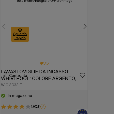
Sguardo
Rapido
LAVASTOVIGLIE DA INCASSO 
Confronta
WHIRLPOOL: COLORE ARGENTO, 
GRANDE CAPIENZA - WIC 3C33 F
WIC 3C33 F
In magazzino
4.0
(
29
)