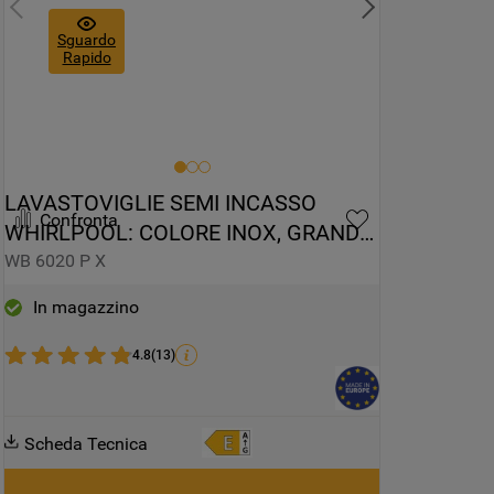
Sguardo
Rapido
LAVASTOVIGLIE SEMI INCASSO 
Confronta
WHIRLPOOL: COLORE INOX, GRANDE 
CAPIENZA - WB 6020 P X
WB 6020 P X
In magazzino
4.8
(
13
)
Scheda Tecnica