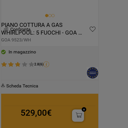
PIANO COTTURA A GAS 
Confronta
WHIRLPOOL: 5 FUOCHI - GOA 
9523/WH
GOA 9523/WH
In magazzino
2.8
(
6
)
Scheda Tecnica
529,00€