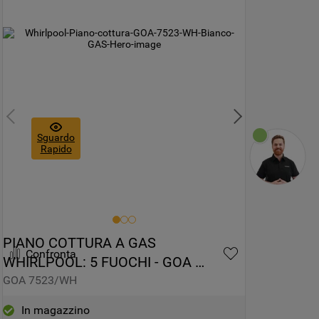
Sguardo
Rapido
PIANO COTTURA A GAS 
Confronta
WHIRLPOOL: 5 FUOCHI - GOA 
7523/WH
GOA 7523/WH
In magazzino