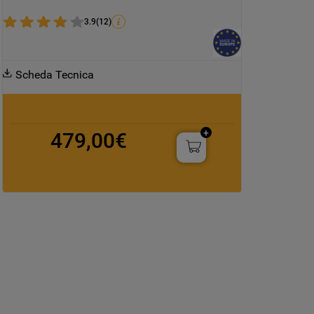
3.9
(
12
)
Scheda Tecnica
479,00€