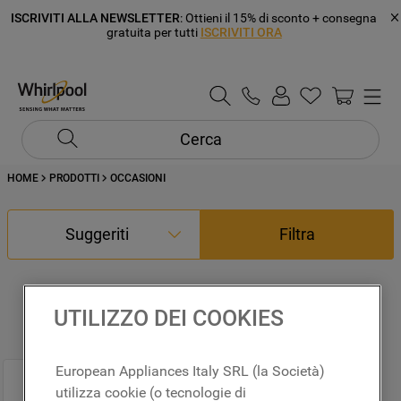
ISCRIVITI ALLA NEWSLETTER
: Ottieni il 15% di sconto + consegna
gratuita per tutti
ISCRIVITI ORA
Cerca
HOME
PRODOTTI
OCCASIONI
Suggeriti
Filtra
UTILIZZO DEI COOKIES
1
Prodotto
European Appliances Italy SRL (la Società)
utilizza cookie (o tecnologie di