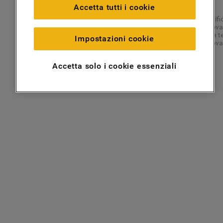
impostazioni scelte dall'utente e per
OOPS!
Accetta tutti i cookie
migliorare l'esperienza di navigazione
Verific
(cookie tecnici), (ii) per finalità statistiche e
Prova 
Usa te
per rilevare l’audience del nostro sito e
Impostazioni cookie
Prova 
come interagisce con il sito (cookie
analitici), (iii) per annunci personalizzati e
Accetta solo i cookie essenziali
non personalizzati basati sulle abitudini
degli utenti, interazioni con il sito e interessi
(anche per il tramite di terze parti e su altri
siti web o piattaforme social, come ad
esempio Google LLC - scopri maggiori
informazioni sulla Privacy Policy di Google
qui:
https://business.safety.google/privacy/
) e
migliorare l'efficacia della nostra strategia
di marketing (cookie di profilazione e
marketing) e (iv) per personalizzare il
contenuto editoriale del sito basato
sull'utilizzo del sito stesso da parte