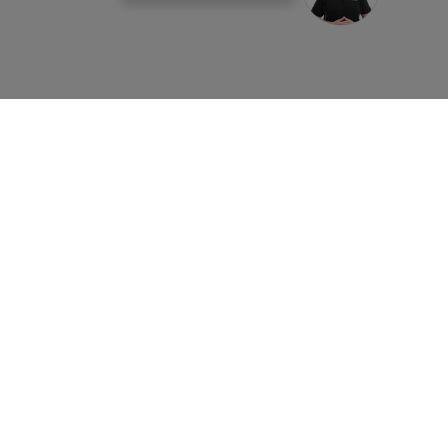
pliances Italy SRL per inviarmi comunicazioni di marketing tramite
nces Italy SRL, per effettuare attività di profilazione al fine di