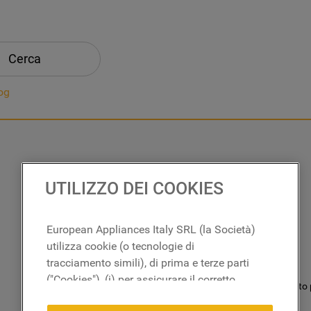
Cerca
og
UTILIZZO DEI COOKIES
European Appliances Italy SRL (la Società)
utilizza cookie (o tecnologie di
tracciamento simili), di prima e terze parti
("Cookies"), (i) per assicurare il corretto
Non è stato 
funzionamento del sito, ricordare le
Che fare?