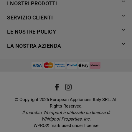
I NOSTRI PRODOTTI
Lavaggio
SERVIZIO CLIENTI
Refrigerazione
Acquista direttamente da Whirlpool
Cottura
LE NOSTRE POLICY
Supporto
Lavastoviglie
Termini e Condizioni
Contatti
LA NOSTRA AZIENDA
Aria condizionata
Cookie Policy
Piani di protezione
Set elettrodomestici
Promemoria sulla garanzia legale
European Appliances Italy SRL
Registra il tuo prodotto
Accessori
Etichette energetiche e schede prodotto
Lavora con noi
Service locator
Ricambi
Informativa sulla Privacy
Manuali d'uso
Wcollection
Sostituzione prodotto danneggiato
Problemi e soluzioni
Brochures
Consegna
Prenota un appuntamento
Ricette
© Copyright 2026 European Appliances Italy SRL. All
Codice etico
Domande frequenti
Rights Reserved.
Installazione
Sul sicuro
Il marchio Whirlpool è utilizzato su licenza di
Dichiarazione di accessibilità
Whirlpool Properties, Inc.
Preferenze Cookie
WPRO® mark used under license