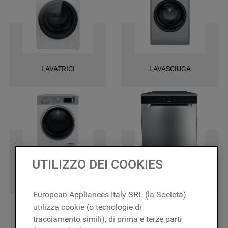
una garanzia di 2 anni su tutti i ricambi e la certezza di ottenere le
massime prestazioni.
LAVATRICI
LAVASCIUGA
UTILIZZO DEI COOKIES
ASCIUGATRICI
LAVASTOVIGLIE
European Appliances Italy SRL (la Società)
utilizza cookie (o tecnologie di
tracciamento simili), di prima e terze parti