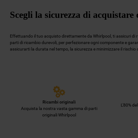
Scegli la sicurezza di acquistar
Effettuando il tuo acquisto direttamente da Whirlpool, ti assicuri di 
parti di ricambio durevoli, per perfezionare ogni componente e garant
assicurarti la durata nel tempo, la sicurezza e minimizzare il rischi
Ricambi originali
L'80% de
Acquista la nostra vasta gamma di parti
originali Whirlpool