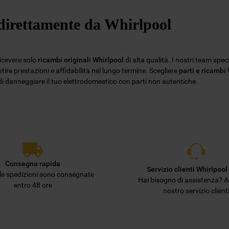
Privacy
. Se scegli di chiudere il banner
e direttamente da Whirlpool
utilizzando il pulsante “X” in alto a destra,
saranno mantenute le impostazioni
predefinite che non consentono l’utilizzo di
cookie diversi dai cookie tecnici. Cliccando
ricevere solo
ricambi originali Whirlpool
di alta qualità. I nostri team spec
sul pulsante "ACCETTO TUTTI I COOKIES",
ire prestazioni e affidabilità nel lungo termine. Scegliere
parti e ricambi
o di danneggiare il tuo elettrodomestico con parti non autentiche.
acconsenti all'utilizzo di tutti i nostri cookie
e alla condivisione dei tuoi dati con terze
parti per tali finalità. Accedendo alla
sezione “VOGLIO DEFINIRE LE MIE
PREFERENZE SUI COOKIE”, potrai
impostare in modo specifico le tue
preferenze.
Consegna rapida
Servizio clienti Whirlpool 
lle spedizioni sono consegnate
Hai bisogno di assistenza? Af
entro 48 ore
nostro servizio client