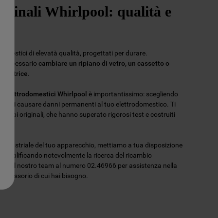
iginali Whirlpool: qualità e
omestici di elevatà qualità, progettati per durare.
re necessario
cambiare un ripiano di vetro, un cassetto o
 lavatrice
.
er elettrodomestici Whirlpool
è importantissimo: scegliendo
potresti causare danni permanenti al tuo elettrodomestico. Ti
ambi originali, che hanno superato rigorosi test e costruiti
lità.
ce industriale del tuo apparecchio, mettiamo a tua disposizione
 semplificando notevolmente la ricerca del ricambio
tatta il nostro team al numero 02.46966 per assistenza nella
l'accessorio di cui hai bisogno.