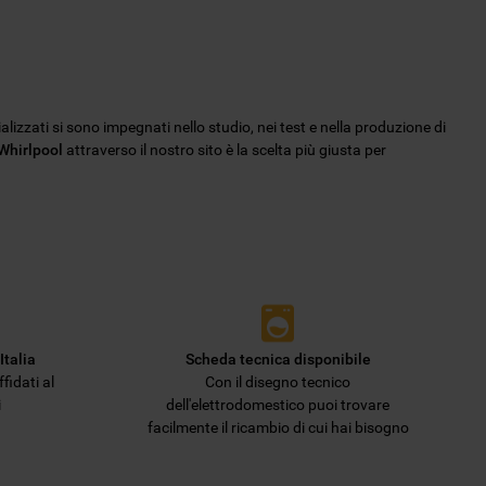
ializzati si sono impegnati nello studio, nei test e nella produzione di
 Whirlpool
attraverso il nostro sito è la scelta più giusta per
Italia
Scheda tecnica disponibile
fidati al
Con il disegno tecnico
i
dell'elettrodomestico puoi trovare
facilmente il ricambio di cui hai bisogno