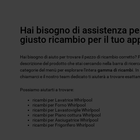
Hai bisogno di assistenza per
giusto ricambio per il tuo a
Hai bisogno di aiuto per trovare il pezzo di ricambio corretto? Pu
descrizione del prodotto che stai cercando nella barra di ricerca
categorie del menù per esplorare l'intera
gamma di ricambi
. I
chiamarci e il nostro team dedicato ti aiuterà a trovare esattam
Possiamo aiutarti a trovare:
ricambi per Lavatrice Whirlpool
ricambi per Forno Whirlpool
ricambi per Lavastoviglie Whirlpool
ricambi per Piano cottura Whirlpool
ricambi per Asciugatrice Whirlpool
ricambi per Frigorifero Whirlpool