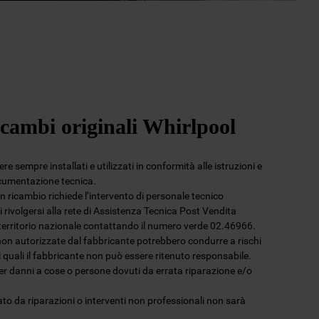
icambi originali Whirlpool
e sempre installati e utilizzati in conformità alle istruzioni e
ocumentazione tecnica.
 un ricambio richiede l’intervento di personale tecnico
 rivolgersi alla rete di Assistenza Tecnica Post Vendita
l territorio nazionale contattando il numero verde 02.46966.
non autorizzate dal fabbricante potrebbero condurre a rischi
 i quali il fabbricante non può essere ritenuto responsabile.
per danni a cose o persone dovuti da errata riparazione e/o
to da riparazioni o interventi non professionali non sarà