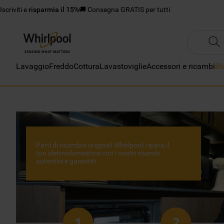
Iscriviti e
risparmia il 15%
🚚 Consegna GRATIS per tutti
Lavaggio
Freddo
Cottura
Lavastoviglie
Accessori e ricambi
Bl
Parti di ricambio originali Whirlpool: ripara il
tuo elettrodomestico con i nostri ricambi
autentici e garantiti