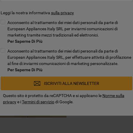
Solo ricambi or
Leggi la nostra informativa
sulla privacy
prestazioni
Acconsento al trattamento dei miei dati personali da parte di
European Appliances Italy SRL per inviarmi comunicazioni di
Realizziamo da decenni elettrod
marketing tramite mezzi tradizionali ed elettronici.
Però, col tempo potrebbe esse
Per Saperne Di Più
installare un nuovo filtro nella
Acconsento al trattamento dei miei dati personali da parte di
European Appliances Italy SRL, per effettuare attività di profilazione
Acquistare
ricambi originali p
al fine di inviarmi comunicazioni di marketing personalizzate.
parti compatibili o universali 
Per Saperne Di Più
mettiamo a disposizione solo ric
secondo elevati standard di qua
ISCRIVITI ALLA NEWSLETTER
Utilizzando il modello o il codi
la scheda tecnica del prodotto,
Questo sito è protetto da reCAPTCHA e si applicano le
Norme sulla
desiderato. In alternativa, con
privacy
e i
Termini di servizio
di Google.
localizzazione della parte o del