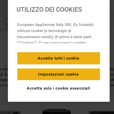
UTILIZZO DEI COOKIES
Ricerca
European Appliances Italy SRL (la Società)
utilizza cookie (o tecnologie di
tracciamento simili), di prima e terze parti
("Cookies"), (i) per assicurare il corretto
funzionamento del sito, ricordare le
impostazioni scelte dall'utente e per
Accetta tutti i cookie
migliorare l'esperienza di navigazione
(cookie tecnici), (ii) per finalità statistiche e
, ci dedichiamo all'ideazione di soluzioni per l'ambiente domestico, mett
per rilevare l’audience del nostro sito e
Impostazioni cookie
ità. Quando scegli un
ricambio originale Whirlpool
, puoi essere certo di r
come interagisce con il sito (cookie
i pezzi di ricambio
sarà facile trovare quello di cui hai bisogno: basta utili
una garanzia di 2 anni su tutti i ricambi e la certezza di ottenere le mas
analitici), (iii) per annunci personalizzati e
Accetta solo i cookie essenziali
non personalizzati basati sulle abitudini
degli utenti, interazioni con il sito e interessi
(anche per il tramite di terze parti e su altri
siti web o piattaforme social, come ad