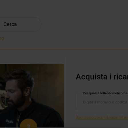
Cerca
og
Acquista i rica
Per quale Elettrodometico ha
Dove posso trovare il nome del mod