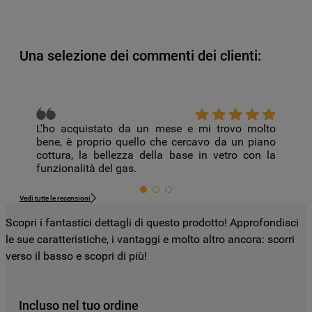
e su altri siti web o piattaforme social,
come ad esempio Google LLC - scopri
maggiori informazioni sulla Privacy Policy
Una selezione dei commenti dei clienti:
di Google qui:
https://business.safety.google/privacy/
) e
migliorare l'efficacia della nostra strategia
di marketing (cookie di profilazione e
marketing) e (iv) per personalizzare il
L'ho acquistato da un mese e mi trovo molto
bene, è proprio quello che cercavo da un piano
contenuto editoriale del sito basato
cottura, la bellezza della base in vetro con la
sull'utilizzo del sito stesso da parte
funzionalità del gas.
dell'utente, migliorare le funzionalità del
sito e offrire funzionalità specifiche (cookie
Vedi tutte le recensioni
funzionali). Per maggiori informazioni su
Scopri i fantastici dettagli di questo prodotto! Approfondisci
come la Società utilizza i cookie o per
le sue caratteristiche, i vantaggi e molto altro ancora: scorri
modificare le tue preferenze, consulta
verso il basso e scopri di più!
l’informativa cookie
.
Per maggiori informazioni su come la
Incluso nel tuo ordine
Società tratta i dati personali anche