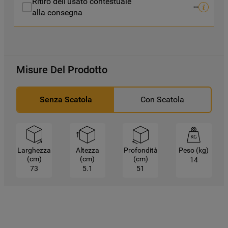
Ritiro dell'usato contestuale
--
alla consegna
Misure Del Prodotto
Senza Scatola
Con Scatola
Larghezza
Altezza
Profondità
Peso (kg)
(cm)
(cm)
(cm)
14
73
5.1
51