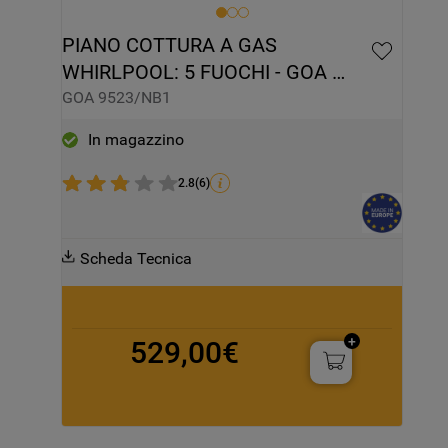
PIANO COTTURA A GAS 
WHIRLPOOL: 5 FUOCHI - GOA 
9523/NB1
GOA 9523/NB1
In magazzino
2.8
(
6
)
Scheda Tecnica
529,00€