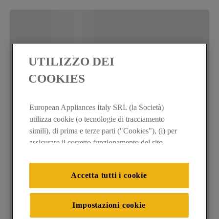
UTILIZZO DEI
COOKIES
European Appliances Italy SRL (la Società)
utilizza cookie (o tecnologie di tracciamento
simili), di prima e terze parti ("Cookies"), (i) per
assicurare il corretto funzionamento del sito,
ricordare le impostazioni scelte dall'utente e per
migliorare l'esperienza di navigazione (cookie
Accetta tutti i cookie
tecnici), (ii) per finalità statistiche e per rilevare
l’audience del nostro sito e come interagisce con
il sito (cookie analitici), (iii) per annunci
Impostazioni cookie
personalizzati e non personalizzati basati sulle