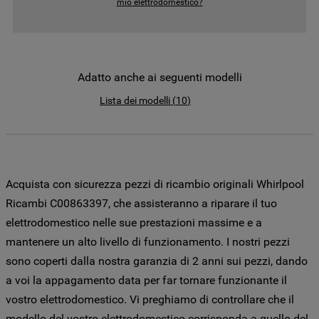
mio elettrodomestico?
come la Società utilizza i cookie o per
modificare le tue preferenze, consulta
l’informativa cookie
.
Per maggiori informazioni su come la
Adatto anche ai seguenti modelli
Società tratta i dati personali anche
Lista dei modelli
(
10
)
raccolti tramite i cookie consulta
l’Informativa Privacy
. Se scegli di chiudere
il banner utilizzando il pulsante “X” in alto
a destra, saranno mantenute le
impostazioni predefinite che non
Acquista con sicurezza pezzi di ricambio originali Whirlpool
consentono l’utilizzo di cookie diversi dai
Ricambi C00863397, che assisteranno a riparare il tuo
cookie tecnici. Cliccando sul pulsante
elettrodomestico nelle sue prestazioni massime e a
"ACCETTO TUTTI I COOKIES", acconsenti
mantenere un alto livello di funzionamento. I nostri pezzi
all'utilizzo di tutti i nostri cookie e alla
sono coperti dalla nostra garanzia di 2 anni sui pezzi, dando
condivisione dei tuoi dati con terze parti
per tali finalità. Accedendo alla sezione
a voi la appagamento data per far tornare funzionante il
“VOGLIO DEFINIRE LE MIE PREFERENZE
vostro elettrodomestico. Vi preghiamo di controllare che il
SUI COOKIE”, potrai impostare in modo
modello del vostro elettrodomestico corrisponda a quello del