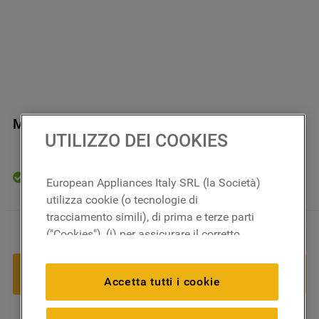
Morsettiera J03014279
UTILIZZO DEI COOKIES
In magazzino
European Appliances Italy SRL (la Società)
utilizza cookie (o tecnologie di
tracciamento simili), di prima e terze parti
47
,
58
€
－
＋
("Cookies"), (i) per assicurare il corretto
funzionamento del sito, ricordare le
impostazioni scelte dall'utente e per
AGGIUNGI AL CARRELLO
Accetta tutti i cookie
migliorare l'esperienza di navigazione
(cookie tecnici), (ii) per finalità statistiche e