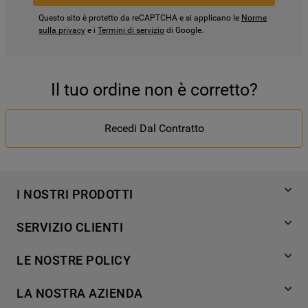
Questo sito è protetto da reCAPTCHA e si applicano le
Norme
sulla privacy
e i
Termini di servizio
di Google.
Il tuo ordine non è corretto?
Recedi Dal Contratto
I NOSTRI PRODOTTI
Lavaggio
SERVIZIO CLIENTI
Refrigerazione
Acquista direttamente da Whirlpool
Cottura
LE NOSTRE POLICY
Supporto
Lavastoviglie
Termini e Condizioni
Contatti
LA NOSTRA AZIENDA
Aria condizionata
Cookie Policy
Piani di protezione